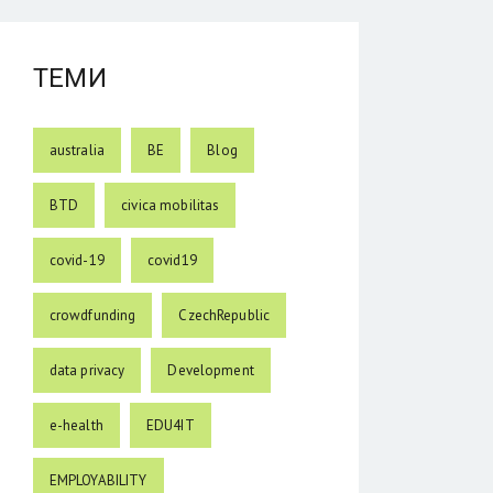
ТЕМИ
australia
BE
Blog
BTD
civica mobilitas
covid-19
covid19
crowdfunding
CzechRepublic
data privacy
Development
e-health
EDU4IT
EMPLOYABILITY