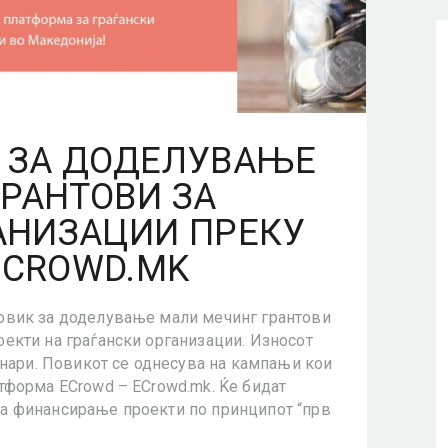
К ЗА ДОДЕЛУВАЊЕ
РАНТОВИ ЗА
АНИЗАЦИИ ПРЕКУ
ECROWD.MK
овик за доделување мали мечинг грантови
екти на граѓански организации. Износот
енари. Повикот се однесува на кампањи кои
тформа ECrowd – ECrowd.mk. Ќе бидат
а финансирање проекти по принципот “прв