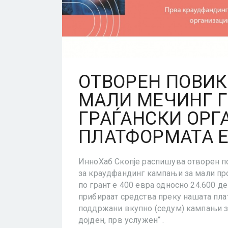
ОТВОРЕН ПОВИ
МАЛИ МЕЧИНГ Г
ГРАЃАНСКИ ОРГ
ПЛАТФОРМАТА 
ИнноХаб Скопје распишува отворен п
за краудфандинг кампањи за мали про
по грант е 400 евра односно 24.600 д
прибираат средства преку нашата пла
поддржани вкупно (седум) кампањи з
дојден, прв услужен“ .