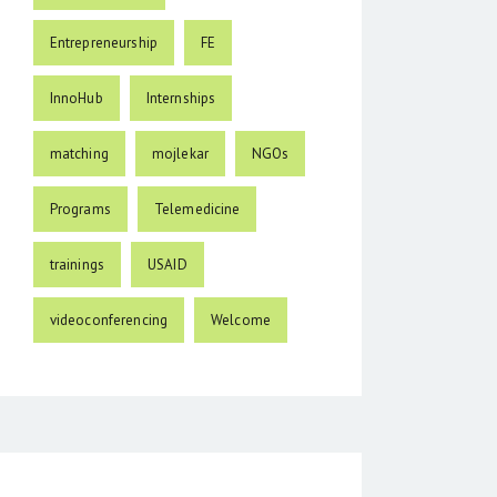
Entrepreneurship
FE
InnoHub
Internships
matching
mojlekar
NGOs
Programs
Telemedicine
trainings
USAID
videoconferencing
Welcome