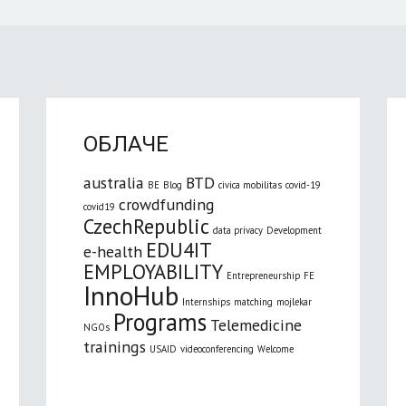
ОБЛАЧЕ
australia
BTD
BE
Blog
civica mobilitas
covid-19
crowdfunding
covid19
CzechRepublic
data privacy
Development
EDU4IT
e-health
EMPLOYABILITY
Entrepreneurship
FE
InnoHub
Internships
matching
mojlekar
Programs
Telemedicine
NGOs
trainings
USAID
videoconferencing
Welcome